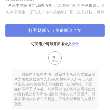
纵观中国证券市场的历史，“老鼠仓”对老股民来说，其
实并不陌生。无论从十多年前的银广夏、亿安科技，再到
近两年的重庆啤酒，均突出了“老鼠仓”对证券市场的危害
性。
打开财新App 免费阅读全文
在实际操作中，因“老鼠仓”的存在，无论对普通投资
者，还是对部分券商来说，老鼠仓的出现也会在一定程度
订阅用户可展开阅读全文
登录
上损害了他们各自的利益。
对普通投资者来说，因缺乏资金、信息等优势，当面临
0
股价大幅异动之际，大多数的投资者均束手无策。更多时
推荐
候，遇到股价盘中的瞬间跳水，敏感的投资者会果断止
损。殊不知，却遭遇到“老鼠仓”的袭击，无辜成为了牺牲
财新博客版权声明：财新博客所发布文章及图
品。
片之版权属博主本人及/或相关权利人所有，未经
博主及/或相关权利人单独授权，任何网站、平面
对部分券商来说，尽管券商具备了资金、信息等优势，
媒体不得予以转载。财新网对相关媒体的网站信息
但是在实际操作中，却经常被“老鼠仓”搅局。有时候，当
内容转载授权并不包括财新博客的文章及图片。博
股价大幅拉升之后，大量的“老鼠仓”蜂拥而逃，却影响了
客文章均为作者个人观点，不代表财新网的立场和
观点。
部分券商的运作程序。最终，部分券商在高位被迫接盘，