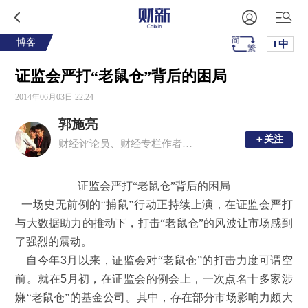
博客
T中
证监会严打“老鼠仓”背后的困局
2014年06月03日 22:24
郭施亮
＋关注
＋关注
财经评论员、财经专栏作者、2013年搜狐年度最佳行业自媒体人
证监会
严打“老鼠仓”背后的困局
一场史无前例的“捕鼠”行动正持续上演，在证监会严打
与大数据助力的推动下，打击“老鼠仓”的风波让市场感到
了强烈的震动。
自今年
3
月以来，证监会对“老鼠仓”的打击力度可谓空
前。就在
5
月初，在证监会的例会上，一次点名十多家涉
嫌“老鼠仓”的基金公司。其中，存在部分市场影响力颇大